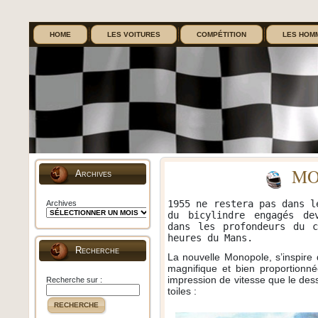
HOME
LES VOITURES
COMPÉTITION
LES HOM
MO
Archives
1955 ne restera pas dans l
Archives
du bicylindre engagés de
dans les profondeurs du c
heures du Mans.
Recherche
La nouvelle Monopole, s’inspire
magnifique et bien proportionn
impression de vitesse que le des
Recherche sur :
toiles :
RECHERCHE