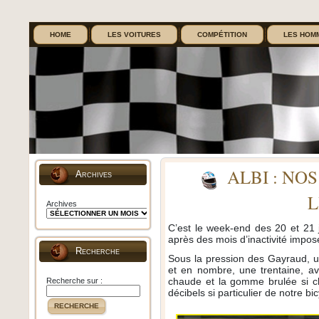
HOME
LES VOITURES
COMPÉTITION
LES HOM
ALBI : NO
Archives
L
Archives
C’est le week-end des 20 et 21 ju
après des mois d’inactivité impos
Recherche
Sous la pression des Gayraud, 
et en nombre, une trentaine, ava
chaude et la gomme brulée si ch
Recherche sur :
décibels si particulier de notre bicy
RECHERCHE