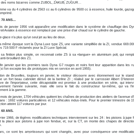
e des noms bizarres comme ZUBOL, ZAKUB, ZUGUR…
mme va du 4 cylindres de 2563 cc au 6 cylindres de 9500 cc à essence, huile lourde, gazog
omprimé.
A 70 ANS…
is de janvier 1956 voit apparaître une modification dans le système de chauffage des Dy
reil Avialex à essence est remplacé par une prise d’air chaud sur le cylindre de gauche.
e-glace n’a plus qu’un seul jet au lieu de deux.
la même époque sort la Dyna Luxe type Z5, une variante simplifiée de la ZI, vendue 669.00
es 719.500 F réclamés pour la ZI Luxe Spécial.
 sa finition plus simple, on reconnait cette Z5 à sa «langue» en aluminium poli, qui rempl
anti-brouillard des Z1.
fin janvier que les premiers taxis Dyna G7 rouges et noirs font leur apparition dans les r
(si l’on excepte les dix prototypes mis en service en avril 1955).
lon de Bruxelles, toujours en janvier, le visiteur découvre avec étonnement sur le stand
 un fort beau cabriolet dérivé de la berline ZI ; réalisé par le carrossier Albert D’Ietere
iative de l’importateur, cette décapotable est promise à une production en série, qui interv
tivement l’année suivante, mais elle sera le fait du constructeur lui-même, qui va l’in
tement à la gamme.
mois de janvier, 1704 véhicules quittent les chaînes de production des ateliers de l’avenue d’
ans : 1692 voitures particulières et 12 véhicules indus-triels. Pour le premier trimestre de 1
tion atteint 117 voitures par jour.
Y A 60 ANS.
rier 1966, de légères modifications techniques interviennent sur les 24 : les pistons à jupe
t la place aux pistons à jupe non fendue, et, sur la CT, on monte des chapes de directio
s.
rs, ce sont les amortisseurs qui sont changés, avec pour conséquence une modificati