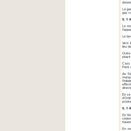
donn
La ga
gaz c
IL Y 
Le mo
l’appa
Le lav
Vers 
lieu d
Outre
phare 
C’est 
Paris 
Au Sa
marque
l’init
effec
direc
En ce 
d’Orlé
produc
IL 
En fév
cèden
haute
En ma