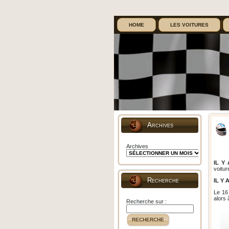
HOME
LES VOITURES
Archives
Archives
IL Y 
voitur
Recherche
IL Y 
Le 16
alors 
Recherche sur :
RECHERCHE