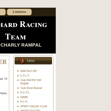
À PROPOS
hard Racing
Team
 CHARLY RAMPAL
IER
Liens
AMICALE DB
C.P.L.F.
nte 74
Club RACER 500
Anglais
Club René Bonnet
D.C.P.L.
nhard,
DBRB
P.C.H.
SPIRIT RACER CLUB
SPORT-RACER-