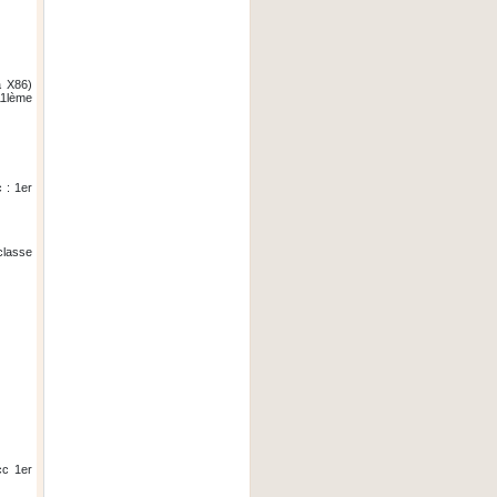
a X86)
11lème
 : 1er
classe
cc 1er