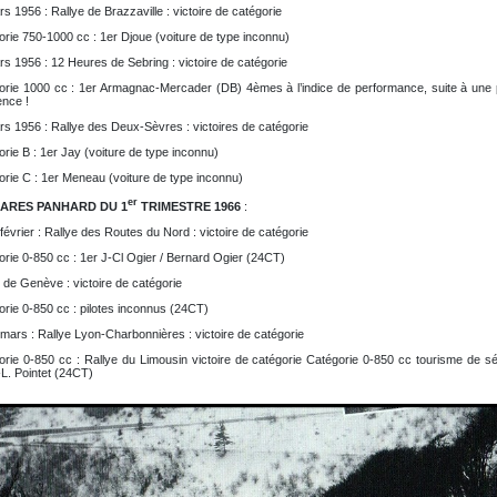
s 1956 : Rallye de Brazzaville : victoire de catégorie
rie 750-1000 cc : 1er Djoue (voiture de type inconnu)
s 1956 : 12 Heures de Sebring : victoire de catégorie
orie 1000 cc : 1er Armagnac-Mercader (DB) 4èmes à l’indice de performance, suite à une
ence !
s 1956 : Rallye des Deux-Sèvres : victoires de catégorie
rie B : 1er Jay (voiture de type inconnu)
rie C : 1er Meneau (voiture de type inconnu)
er
ARES PANHARD DU 1
TRIMESTRE 1966
:
février : Rallye des Routes du Nord : victoire de catégorie
rie 0-850 cc : 1er J-Cl Ogier / Bernard Ogier (24CT)
 de Genève : victoire de catégorie
rie 0-850 cc : pilotes inconnus (24CT)
mars : Rallye Lyon-Charbonnières : victoire de catégorie
rie 0-850 cc : Rallye du Limousin victoire de catégorie Catégorie 0-850 cc tourisme de sér
L. Pointet (24CT)