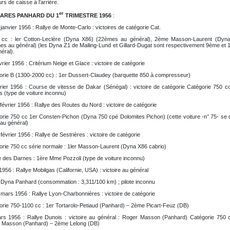
rs de caisse à l’arrière.
er
ARES PANHARD DU 1
TRIMESTRE 1956
:
janvier 1956 : Rallye de Monte-Carlo : victoires de catégorie Cat.
 cc : ler Cotton-Leclère (Dyna X86) (22èmes au général), 2ème Masson-Laurent (Dyn
es au général) (les Dyna Z1 de Mailing-Lund et Gillard-Dugat sont respectivement 9ème et 
éral).
vrier 1956 : Critérium Neige et Glace : victoire de catégorie
orie B (1300-2000 cc) : 1er Dussert-Claudey (barquette 850 à compresseur)
vrier 1956 : Course de vitesse de Dakar (Sénégal) : victoire de catégorie Catégorie 750 cc
 (type de voiture inconnu)
février 1956 : Rallye des Routes du Nord : victoire de catégorie
orie 750 cc 1er Consten-Pichon (Dyna 750 cpé Dolomites Pichon) (cette voiture -n° 75- se 
au général)
février 1956 : Rallye de Sestrières : victoire de catégorie
orie 750 cc série normale : 1ler Masson-Laurent (Dyna X86 cabrio)
 des Darnes : 1ère Mme Pozzoli (type de voiture inconnu)
956 : Rallye Mobilgas (Californie, USA) : victoire au général
: Dyna Panhard (consommation : 3,311/100 km) ; pilote inconnu
mars 1956 : Rallye Lyon-Charbonnières : victoire de catégorie
orie 750-1100 cc : 1er Tortarolo-Petiaud (Panhard) – 2ème Picart-Feuz (DB)
rs 1956 : Rallye Dunois : victoire au général : Roger Masson (Panhard) Catégorie 750 
 Masson (Panhard) – 2ème Lelong (DB)