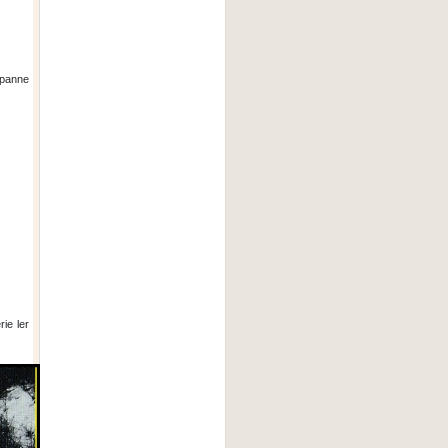
 panne
ie ler