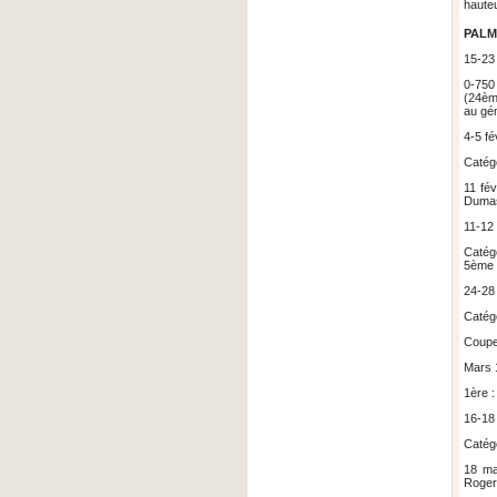
hauteu
PALM
15-23 
0-750
(24èm
au gén
4-5 fé
Catég
11 fé
Dumas
11-12 
Catég
5ème 
24-28 
Catég
Coupe
Mars 1
1ère 
16-18 
Catég
18 ma
Roger