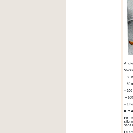
A note
Voici 
– 50 
– 50 
– 100
– 100
– 1 h
IL Y 
En 19
sillon
sans a
Le ca