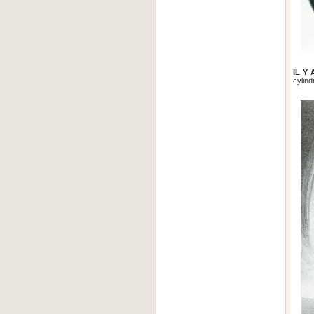
IL Y 
cylind