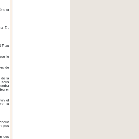
ène et
na Z :
0 F au
ace le
ues de
 de la
n sous
iendra
tégrer
Ivry et
956, la
 fendue
n plus
on des