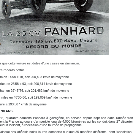
r que cette voiture est dotée d’une caisse en aluminium.
les records battus :
km en 14’58 « 18, soit 200,403 km/h de moyenne
miles en 23’58 « 93, soit 200,314 km/h de moyenne
 han en 29’46″76, soit 201,482 km/h de moyenne
 miles en 48’30-50, soit 199,059 km/h de moyenne
eure à 193,507 km/h de moyenne
A 90 ANS..
36, quarante camions Panhard à gazogène, en service depuis sept ans dans l’année fran
nent la France au cours d’un périple long de 4.000 kilomètres qui les conduit dans 27 départ
ucun incident, à l’occasion d’une tournée de propagande.
talogue des châssis poids-lourds comporte quelque 35 modèles différents, dont l’appelation