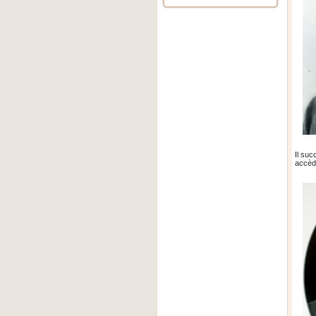
Il su
accèd