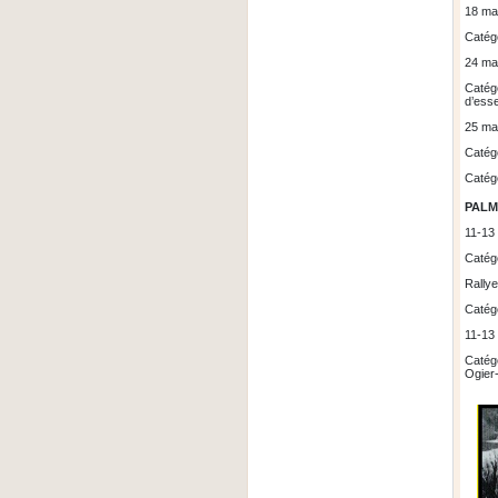
18 mar
Catégo
24 mar
Catég
d’ess
25 mar
Catégo
Catégo
PALM
11-13 
Catégo
Rallye
Catégo
11-13 
Catégo
Ogier-