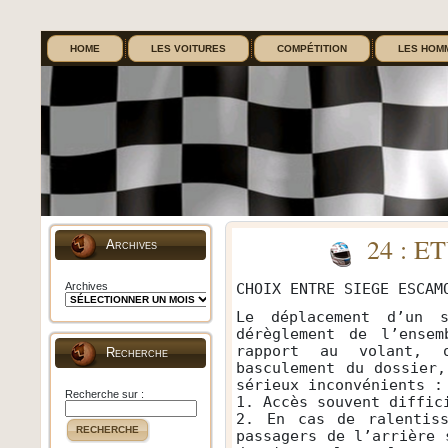
HOME
LES VOITURES
COMPÉTITION
LES HOM
24 : 
Archives
Archives
CHOIX ENTRE SIEGE ESCAM
Le déplacement d’un s
dérèglement de l’ense
rapport au volant, 
Recherche
basculement du dossier
sérieux inconvénients :
Recherche sur :
1. Accès souvent diffic
2. En cas de ralentiss
RECHERCHE
passagers de l’arrière 